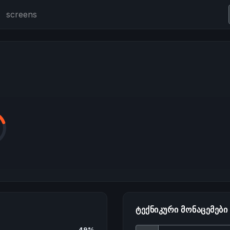
screens
ᲢᲔᲥᲜᲘᲙᲣᲠᲘ ᲛᲝᲜᲐᲪᲔᲛᲔᲑᲘ
49%