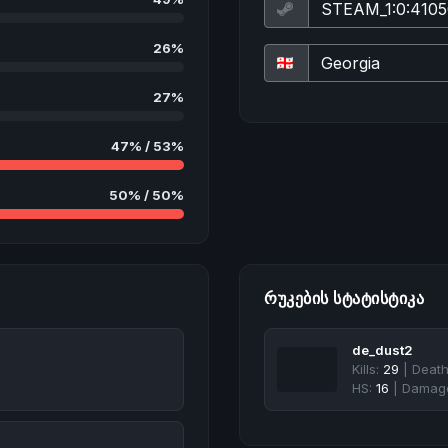
26%
27%
47% / 53%
50% / 50%
ᲠᲣᲙᲔᲑᲘᲡ ᲡᲢᲐᲢᲘᲡᲢᲘᲙᲐ
de_dust2
Kills:
29
| Deat
HS:
16
| Damag