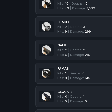
Kills:
10
| Deaths:
10
Hits:
43
| Damage:
1,532
DEAGLE
Kills:
2
| Deaths:
3
Hits:
9
| Damage:
299
GALIL
Kills:
2
| Deaths:
2
Hits:
6
| Damage:
287
FAMAS
Kills:
1
| Deaths:
0
Hits:
3
| Damage:
145
GLOCK18
Kills:
0
| Deaths:
1
Hits:
0
| Damage:
0