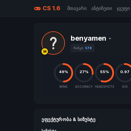
CS 1.6
მთავარი
ანტიჩეთი
ჯგუფი
benyamen
რანკი:
578
M
49%
27%
55%
0.97
WINS
ACCURACY
HEADSHOTS
K/D
ᲔᲤᲔᲥᲢᲣᲠᲝᲑᲐ & ᲡᲘᲖᲣᲡᲢᲔ
სიზუსტე