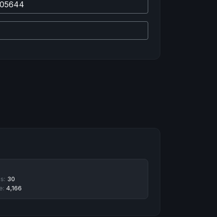
hs:
30
e:
4,166