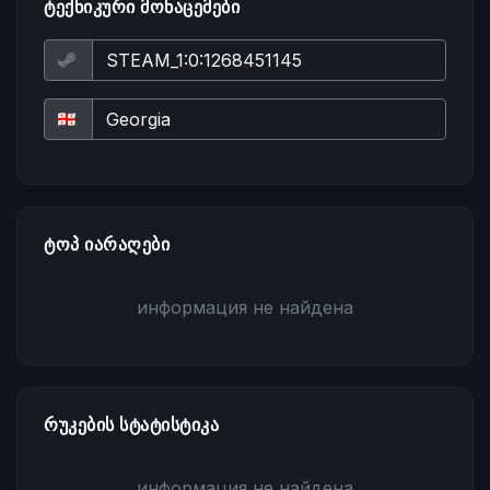
ᲢᲔᲥᲜᲘᲙᲣᲠᲘ ᲛᲝᲜᲐᲪᲔᲛᲔᲑᲘ
ᲢᲝᲞ ᲘᲐᲠᲐᲦᲔᲑᲘ
информация не найдена
ᲠᲣᲙᲔᲑᲘᲡ ᲡᲢᲐᲢᲘᲡᲢᲘᲙᲐ
информация не найдена