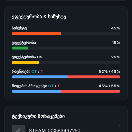
ᲔᲤᲔᲥᲢᲣᲠᲝᲑᲐ & ᲡᲘᲖᲣᲡᲢᲔ
სიზუსტე
45%
ეფექტურობა
15%
ეფექტურობა HS
25%
რაუნდები
CT
/
T
52% / 48%
მოგების პროცენტი
CT
/
T
45% / 55%
ᲢᲔᲥᲜᲘᲙᲣᲠᲘ ᲛᲝᲜᲐᲪᲔᲛᲔᲑᲘ