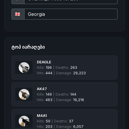
ᲢᲝᲞ ᲘᲐᲠᲐᲦᲔᲑᲘ
DEAGLE
Kills:
196
| Deaths:
263
Hits:
444
| Damage:
29,223
AK47
Kills:
149
| Deaths:
144
Hits:
463
| Damage:
19,216
M4A1
Kills:
50
| Deaths:
37
Hits:
203
| Damage:
6,057