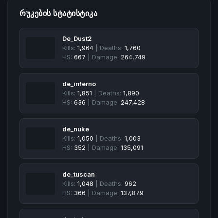
ᲠᲣᲙᲔᲑᲘᲡ ᲡᲢᲐᲢᲘᲡᲢᲘᲙᲐ
De_Dust2
Kills:
1,964
| Deaths:
1,760
HS:
667
| Damage:
264,749
de_inferno
Kills:
1,851
| Deaths:
1,890
HS:
636
| Damage:
247,428
de_nuke
Kills:
1,050
| Deaths:
1,003
HS:
352
| Damage:
135,091
de_tuscan
Kills:
1,048
| Deaths:
962
HS:
366
| Damage:
137,879