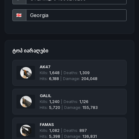
ᲢᲝᲞ ᲘᲐᲠᲐᲦᲔᲑᲘ
AK47
Kills:
1,648
| Deaths:
1,309
Hits:
6,188
| Damage:
204,048
GALIL
Kills:
1,240
| Deaths:
1,126
Hits:
5,720
| Damage:
155,783
FAMAS
Kills:
1,082
| Deaths:
897
Hits:
5,398
| Damage:
136,831