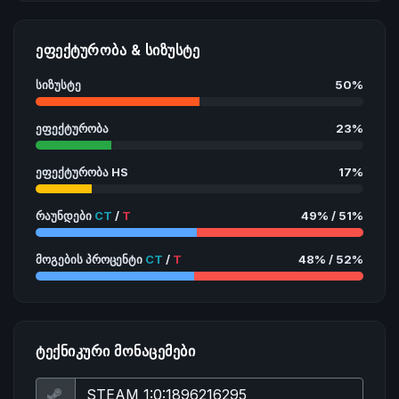
ᲔᲤᲔᲥᲢᲣᲠᲝᲑᲐ & ᲡᲘᲖᲣᲡᲢᲔ
სიზუსტე
50%
ეფექტურობა
23%
ეფექტურობა HS
17%
რაუნდები
CT
/
T
49% / 51%
მოგების პროცენტი
CT
/
T
48% / 52%
ᲢᲔᲥᲜᲘᲙᲣᲠᲘ ᲛᲝᲜᲐᲪᲔᲛᲔᲑᲘ