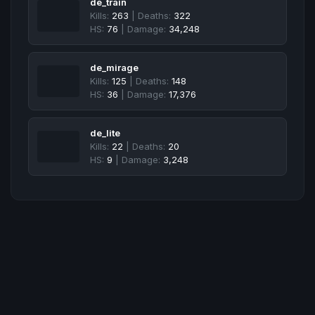
de_train
Kills:
263
| Deaths:
322
HS:
76
| Damage:
34,248
de_mirage
Kills:
125
| Deaths:
148
HS:
36
| Damage:
17,376
de_lite
Kills:
22
| Deaths:
20
HS:
9
| Damage:
3,248