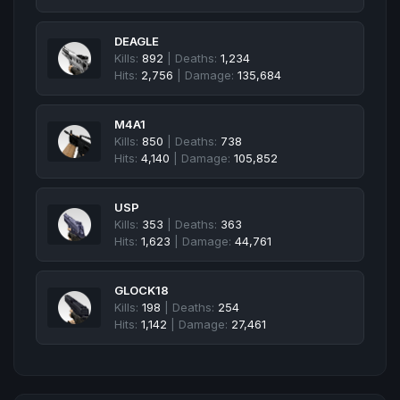
DEAGLE
Kills:
892
| Deaths:
1,234
Hits:
2,756
| Damage:
135,684
M4A1
Kills:
850
| Deaths:
738
Hits:
4,140
| Damage:
105,852
USP
Kills:
353
| Deaths:
363
Hits:
1,623
| Damage:
44,761
GLOCK18
Kills:
198
| Deaths:
254
Hits:
1,142
| Damage:
27,461