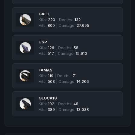
GALIL
Kills:
220
| Deaths:
132
Hits:
800
| Damage:
27,695
USP
Kills:
126
| Deaths:
58
Hits:
517
| Damage:
15,910
FAMAS
Kills:
119
| Deaths:
71
Hits:
503
| Damage:
14,206
GLOCK18
Kills:
102
| Deaths:
48
Hits:
389
| Damage:
13,038