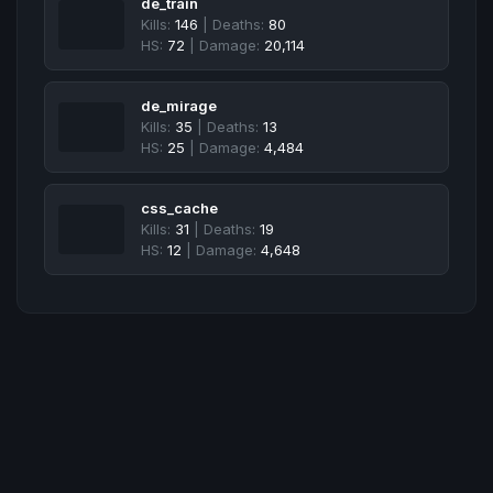
de_train
Kills:
146
| Deaths:
80
HS:
72
| Damage:
20,114
de_mirage
Kills:
35
| Deaths:
13
HS:
25
| Damage:
4,484
css_cache
Kills:
31
| Deaths:
19
HS:
12
| Damage:
4,648