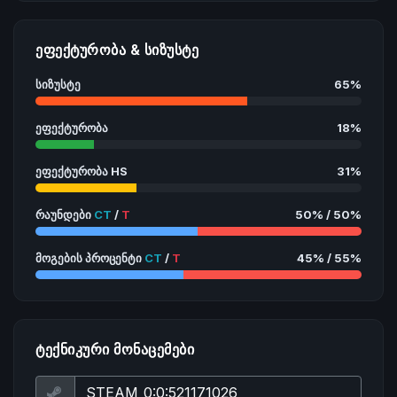
ᲔᲤᲔᲥᲢᲣᲠᲝᲑᲐ & ᲡᲘᲖᲣᲡᲢᲔ
სიზუსტე
65%
ეფექტურობა
18%
ეფექტურობა HS
31%
რაუნდები
CT
/
T
50% / 50%
მოგების პროცენტი
CT
/
T
45% / 55%
ᲢᲔᲥᲜᲘᲙᲣᲠᲘ ᲛᲝᲜᲐᲪᲔᲛᲔᲑᲘ