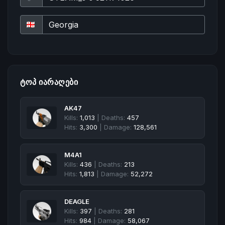
ᲢᲝᲞ ᲘᲐᲠᲐᲦᲔᲑᲘ
AK47
Kills:
1,013
| Deaths:
457
Hits:
3,300
| Damage:
128,561
M4A1
Kills:
436
| Deaths:
213
Hits:
1,813
| Damage:
52,272
DEAGLE
Kills:
397
| Deaths:
281
Hits:
984
| Damage:
58,067