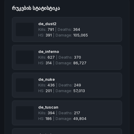
ᲠᲣᲙᲔᲑᲘᲡ ᲡᲢᲐᲢᲘᲡᲢᲘᲙᲐ
de_dust2
Kills:
791
| Deaths:
364
HS:
391
| Damage:
105,065
de_inferno
Kills:
627
| Deaths:
370
HS:
314
| Damage:
86,727
de_nuke
Kills:
436
| Deaths:
249
HS:
201
| Damage:
57,013
de_tuscan
Kills:
394
| Deaths:
217
HS:
186
| Damage:
49,804