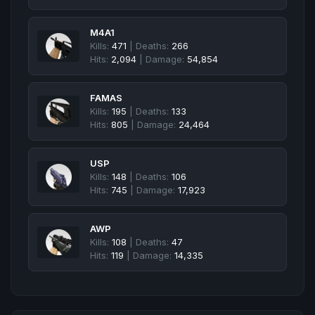
M4A1
Kills:
471
| Deaths:
266
Hits:
2,094
| Damage:
54,854
FAMAS
Kills:
195
| Deaths:
133
Hits:
805
| Damage:
24,464
USP
Kills:
148
| Deaths:
106
Hits:
745
| Damage:
17,923
AWP
Kills:
108
| Deaths:
47
Hits:
119
| Damage:
14,335