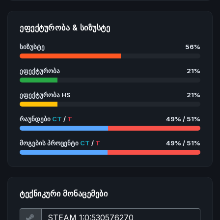
ᲔᲤᲔᲥᲢᲣᲠᲝᲑᲐ & ᲡᲘᲖᲣᲡᲢᲔ
სიზუსტე
56%
ეფექტურობა
21%
ეფექტურობა HS
21%
რაუნდები
CT
/
T
49% / 51%
მოგების პროცენტი
CT
/
T
49% / 51%
ᲢᲔᲥᲜᲘᲙᲣᲠᲘ ᲛᲝᲜᲐᲪᲔᲛᲔᲑᲘ