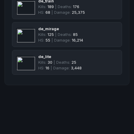
de_train
Kills:
189
| Deaths:
176
HS:
68
| Damage:
25,375
de_mirage
Kills:
125
| Deaths:
85
HS:
55
| Damage:
16,214
de_lite
Kills:
30
| Deaths:
25
HS:
16
| Damage:
3,448