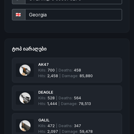
ᲢᲝᲞ ᲘᲐᲠᲐᲦᲔᲑᲘ
AK47
Kills:
700
| Deaths:
458
Hits:
2,458
| Damage:
85,880
DEAGLE
Kills:
528
| Deaths:
564
Hits:
1,444
| Damage:
78,513
GALIL
Kills:
472
| Deaths:
347
Hits:
2,097
| Damage:
59,478