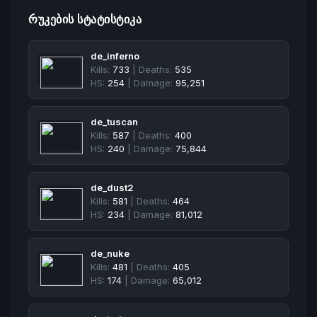
ᲠᲣᲙᲔᲑᲘᲡ ᲡᲢᲐᲢᲘᲡᲢᲘᲙᲐ
de_inferno
Kills:
733
| Deaths:
535
HS:
254
| Damage:
95,251
de_tuscan
Kills:
587
| Deaths:
400
HS:
240
| Damage:
75,844
de_dust2
Kills:
581
| Deaths:
464
HS:
234
| Damage:
81,012
de_nuke
Kills:
481
| Deaths:
405
HS:
174
| Damage:
65,012