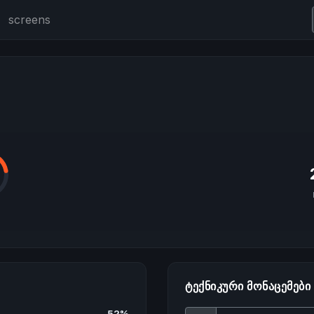
screens
ᲢᲔᲥᲜᲘᲙᲣᲠᲘ ᲛᲝᲜᲐᲪᲔᲛᲔᲑᲘ
52%