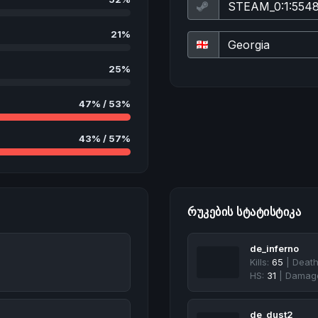
21%
25%
47% / 53%
43% / 57%
ᲠᲣᲙᲔᲑᲘᲡ ᲡᲢᲐᲢᲘᲡᲢᲘᲙᲐ
de_inferno
Kills:
65
| Deat
HS:
31
| Damag
de_dust2