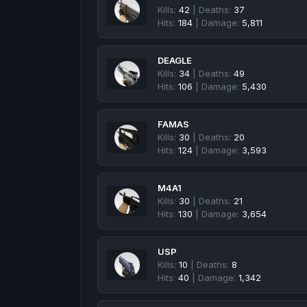
Kills:
42
| Deaths:
37
Hits:
184
| Damage:
5,811
DEAGLE
Kills:
34
| Deaths:
49
Hits:
106
| Damage:
5,430
FAMAS
Kills:
30
| Deaths:
20
Hits:
124
| Damage:
3,593
M4A1
Kills:
30
| Deaths:
21
Hits:
130
| Damage:
3,654
USP
Kills:
10
| Deaths:
8
Hits:
40
| Damage:
1,342