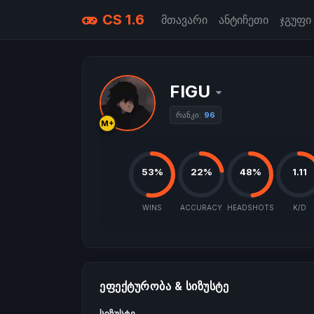
CS 1.6
მთავარი
ანტიჩეთი
ჯგუფი
FIGU
რანკი:
96
M+
53%
22%
48%
1.11
WINS
ACCURACY
HEADSHOTS
K/D
ᲔᲤᲔᲥᲢᲣᲠᲝᲑᲐ & ᲡᲘᲖᲣᲡᲢᲔ
სიზუსტე