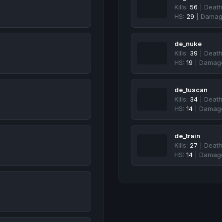
Kills:
56
| Deat
HS:
29
| Damag
de_nuke
Kills:
39
| Deat
HS:
19
| Damag
de_tuscan
Kills:
34
| Deat
HS:
14
| Damag
de_train
Kills:
27
| Deat
HS:
14
| Damag