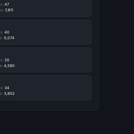
hs:
47
e:
7,811
hs:
40
e:
5,074
hs:
20
e:
4,580
hs:
34
e:
3,852