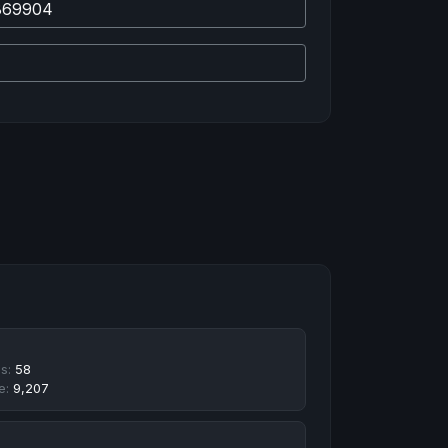
hs:
58
e:
9,207