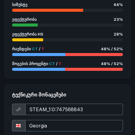
სიზუსტე
64%
ეფექტურობა
23%
ეფექტურობა HS
28%
რაუნდები
CT
/
T
48% / 52%
მოგების პროცენტი
CT
/
T
48% / 52%
ᲢᲔᲥᲜᲘᲙᲣᲠᲘ ᲛᲝᲜᲐᲪᲔᲛᲔᲑᲘ