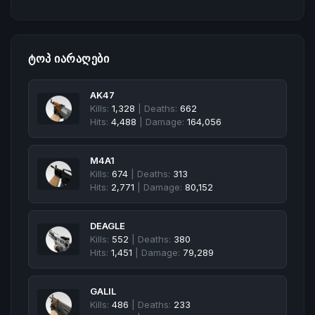
ᲢᲝᲞ ᲘᲐᲠᲐᲦᲔᲑᲘ
AK47
Kills:
1,328
| Deaths:
662
Hits:
4,488
| Damage:
164,056
M4A1
Kills:
674
| Deaths:
313
Hits:
2,771
| Damage:
80,152
DEAGLE
Kills:
552
| Deaths:
380
Hits:
1,451
| Damage:
79,289
GALIL
Kills:
486
| Deaths:
233