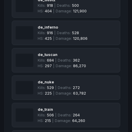
Kills:
918
| Deaths:
500
HS:
404
| Damage:
121,900
de_inferno
Kills:
916
| Deaths:
528
HS:
425
| Damage:
120,806
de_tuscan
Kills:
684
| Deaths:
362
HS:
297
| Damage:
86,270
de_nuke
Kills:
529
| Deaths:
272
HS:
225
| Damage:
63,782
de_train
Kills:
506
| Deaths:
264
HS:
215
| Damage:
64,260