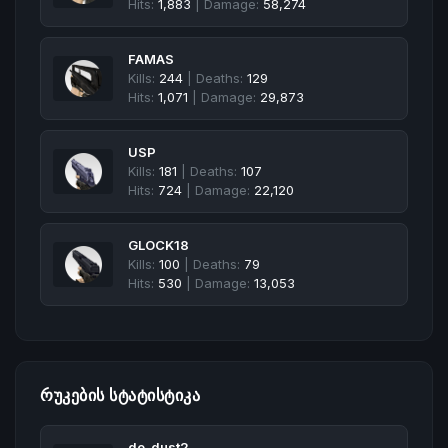
Hits:
1,883
| Damage:
58,274
FAMAS
Kills:
244
| Deaths:
129
Hits:
1,071
| Damage:
29,873
USP
Kills:
181
| Deaths:
107
Hits:
724
| Damage:
22,120
GLOCK18
Kills:
100
| Deaths:
79
Hits:
530
| Damage:
13,053
ᲠᲣᲙᲔᲑᲘᲡ ᲡᲢᲐᲢᲘᲡᲢᲘᲙᲐ
de_dust2