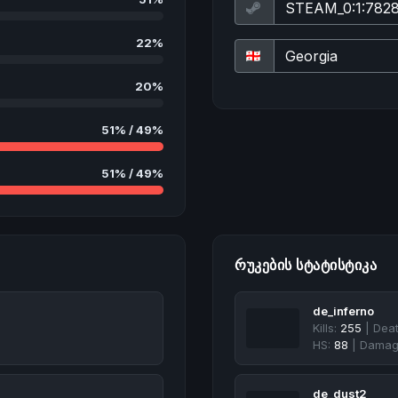
22%
20%
51% / 49%
51% / 49%
ᲠᲣᲙᲔᲑᲘᲡ ᲡᲢᲐᲢᲘᲡᲢᲘᲙᲐ
de_inferno
Kills:
255
| Dea
HS:
88
| Damag
de_dust2