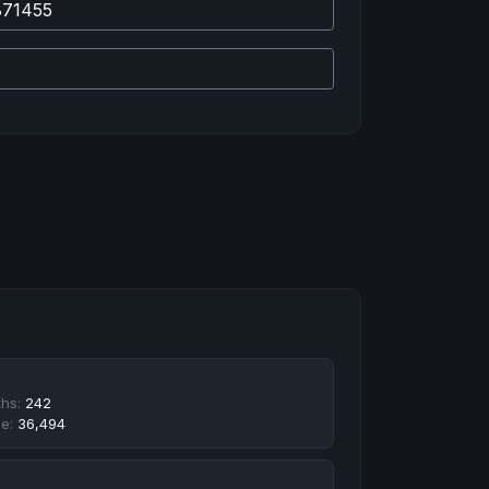
ths:
242
e:
36,494