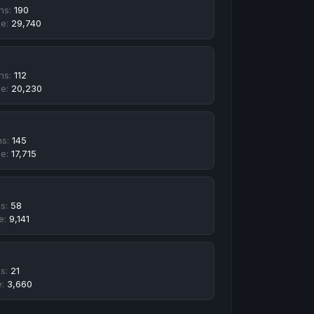
hs:
190
e:
29,740
hs:
112
e:
20,230
hs:
145
e:
17,715
hs:
58
e:
9,141
hs:
21
e:
3,660