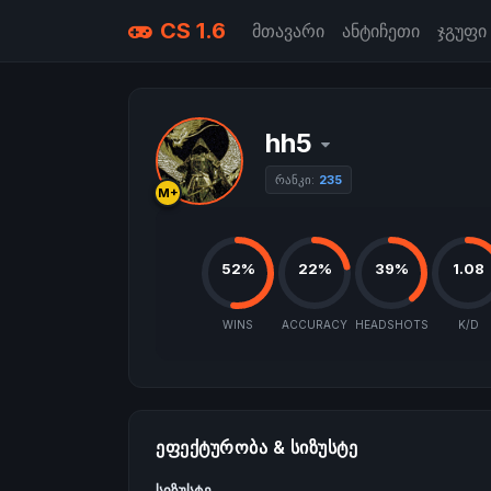
CS 1.6
მთავარი
ანტიჩეთი
ჯგუფი
hh5
რანკი:
235
M+
52%
22%
39%
1.08
WINS
ACCURACY
HEADSHOTS
K/D
ᲔᲤᲔᲥᲢᲣᲠᲝᲑᲐ & ᲡᲘᲖᲣᲡᲢᲔ
სიზუსტე