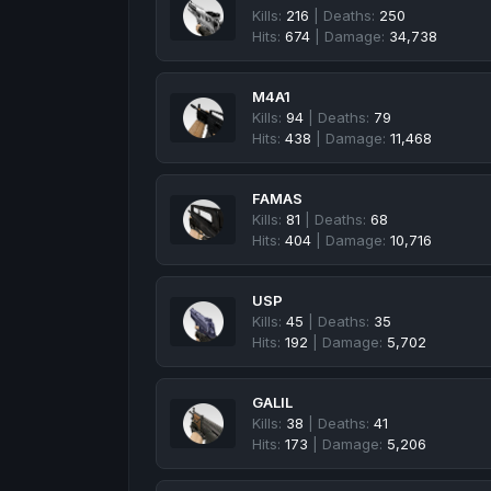
Kills:
216
| Deaths:
250
Hits:
674
| Damage:
34,738
M4A1
Kills:
94
| Deaths:
79
Hits:
438
| Damage:
11,468
FAMAS
Kills:
81
| Deaths:
68
Hits:
404
| Damage:
10,716
USP
Kills:
45
| Deaths:
35
Hits:
192
| Damage:
5,702
GALIL
Kills:
38
| Deaths:
41
Hits:
173
| Damage:
5,206