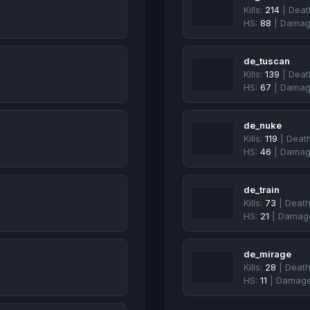
Kills:
214
| Deat
HS:
88
| Damag
de_tuscan
Kills:
139
| Deat
HS:
67
| Damag
de_nuke
Kills:
119
| Deat
HS:
46
| Damag
de_train
Kills:
73
| Deat
HS:
21
| Damag
de_mirage
Kills:
28
| Deat
HS:
11
| Damag