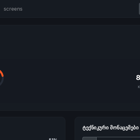
screens
K
ᲢᲔᲥᲜᲘᲙᲣᲠᲘ ᲛᲝᲜᲐᲪᲔᲛᲔᲑᲘ
51%