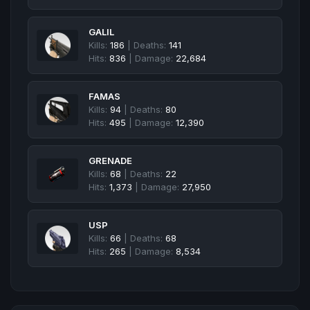
GALIL
Kills:
186
| Deaths:
141
Hits:
836
| Damage:
22,684
FAMAS
Kills:
94
| Deaths:
80
Hits:
495
| Damage:
12,390
GRENADE
Kills:
68
| Deaths:
22
Hits:
1,373
| Damage:
27,950
USP
Kills:
66
| Deaths:
68
Hits:
265
| Damage:
8,534