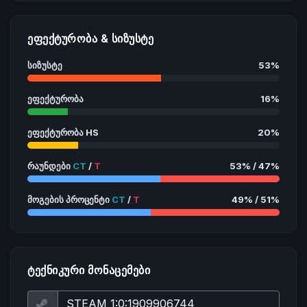
ᲔᲤᲔᲥᲢᲣᲠᲝᲑᲐ & ᲡᲘᲖᲣᲡᲢᲔ
სიზუსტე
53%
ეფექტურობა
16%
ეფექტურობა HS
20%
რაუნდები
CT
/
T
53% / 47%
მოგების პროცენტი
CT
/
T
49% / 51%
ᲢᲔᲥᲜᲘᲙᲣᲠᲘ ᲛᲝᲜᲐᲪᲔᲛᲔᲑᲘ