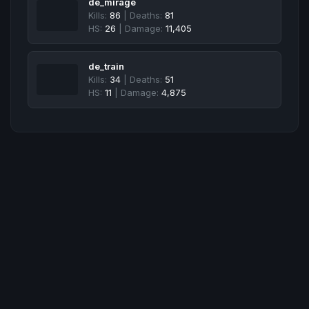
de_mirage
Kills:
86
| Deaths:
81
HS:
26
| Damage:
11,405
de_train
Kills:
34
| Deaths:
51
HS:
11
| Damage:
4,875