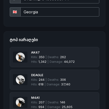
ᲢᲝᲞ ᲘᲐᲠᲐᲦᲔᲑᲘ
AK47
Kills:
350
| Deaths:
262
Hits:
1,342
| Damage:
44,072
DEAGLE
Kills:
244
| Deaths:
306
Hits:
618
| Damage:
37,140
M4A1
Kills:
207
| Deaths:
146
Hits:
994
| Damage:
25,605