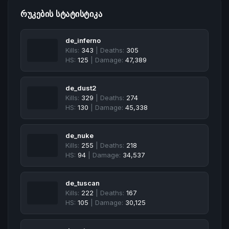
ᲠᲣᲙᲔᲑᲘᲡ ᲡᲢᲐᲢᲘᲡᲢᲘᲙᲐ
de_inferno
Kills:
343
| Deaths:
305
HS:
125
| Damage:
47,389
de_dust2
Kills:
329
| Deaths:
274
HS:
130
| Damage:
45,338
de_nuke
Kills:
255
| Deaths:
218
HS:
94
| Damage:
34,537
de_tuscan
Kills:
222
| Deaths:
167
HS:
105
| Damage:
30,125