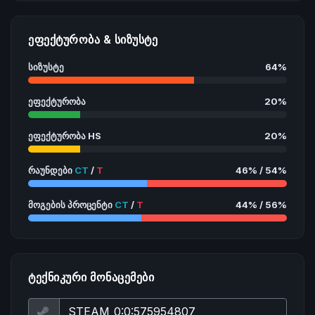
ᲔᲤᲔᲥᲢᲣᲠᲝᲑᲐ & ᲡᲘᲖᲣᲡᲢᲔ
სიზუსტე
64%
ეფექტურობა
20%
ეფექტურობა HS
20%
რაუნდები
CT
/
T
46% / 54%
მოგების პროცენტი
CT
/
T
44% / 56%
ᲢᲔᲥᲜᲘᲙᲣᲠᲘ ᲛᲝᲜᲐᲪᲔᲛᲔᲑᲘ