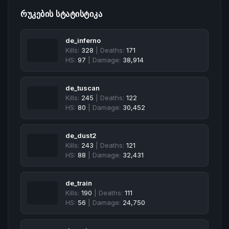
ᲠᲣᲙᲔᲑᲘᲡ ᲡᲢᲐᲢᲘᲡᲢᲘᲙᲐ
de_inferno
Kills:
328
| Deaths:
171
HS:
97
| Damage:
38,914
de_tuscan
Kills:
245
| Deaths:
122
HS:
80
| Damage:
30,452
de_dust2
Kills:
243
| Deaths:
121
HS:
88
| Damage:
32,431
de_train
Kills:
190
| Deaths:
111
HS:
56
| Damage:
24,750