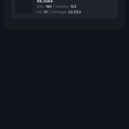
de_nuke
Kills:
180
| Deaths:
123
HS:
51
| Damage:
22,553